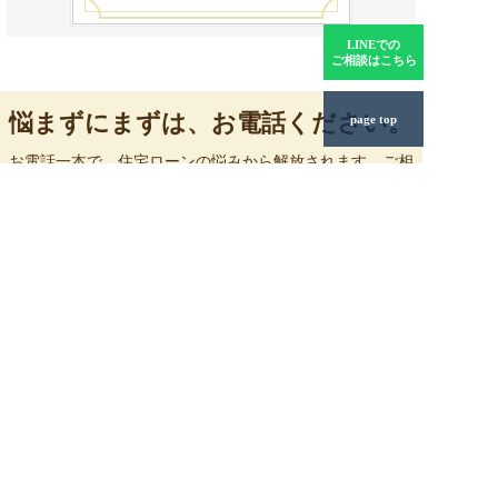
LINEでの
ご相談はこちら
悩まずにまずは、お電話ください。
page top
お電話一本で、住宅ローンの悩みから解放されます。ご相
談者様のプライバシー保護を第一に考え、誠意をもって親
身にお手伝いさせていただきます。
ライフソレイユ株式会社
〒460-0002 名古屋市中区丸の内2丁
目19-32 パインツリービル7F
MAP
0120-928-366
朝7:00～夜20:00年中無休。お気軽にご相談ください。
フォームでのお問い合わ
info@life-soleil.com
せはこちら