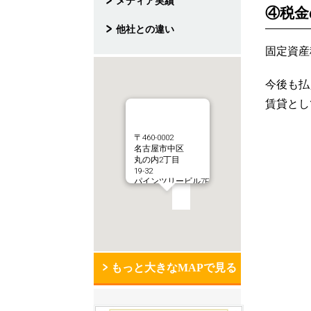
メディア実績
④税金
他社との違い
固定資産
今後も払
賃貸とし
〒460-0002
名古屋市中区
丸の内2丁目
19-32
パインツリービル7F
もっと大きなMAPで見る