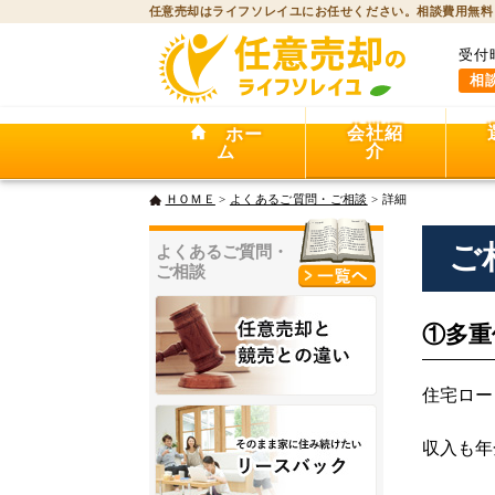
任意売却はライフソレイユにお任せください。相談費用無料
受付
相
会社紹
ホー
介
ム
ＨＯＭＥ
>
よくあるご質問・ご相談
> 詳細
ご
よくあるご質問・
ご相談
①多重
住宅ロー
収入も年