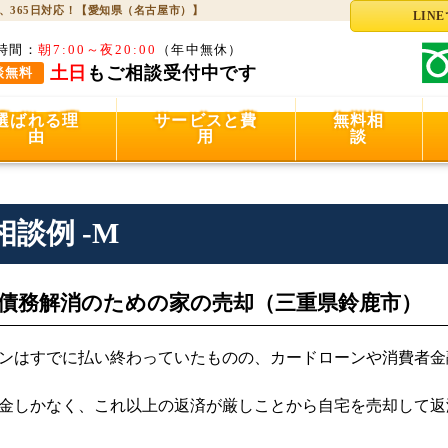
、365日対応！【愛知県（名古屋市）】
LIN
時間：
朝7:00～夜20:00
（年中無休）
土日
もご相談受付中です
談無料
選ばれる理
サービスと費
無料相
由
用
談
相談例 -M
債務解消のための家の売却（三重県鈴鹿市）
ンはすでに払い終わっていたものの、カードローンや消費者金
金しかなく、これ以上の返済が厳しことから自宅を売却して返