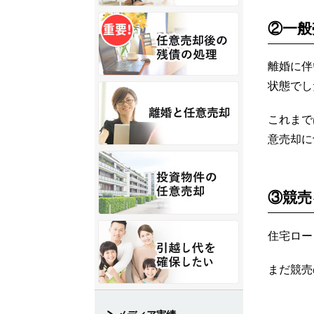
②一般
離婚に伴
状態でし
これまで
意売却に
③競売
住宅ロー
まだ競売