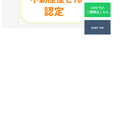
LINEでの
ご相談はこちら
page top
悩まずにまずは、お電話ください。
お電話一本で、住宅ローンの悩みから解放されます。ご相
談者様のプライバシー保護を第一に考え、誠意をもって親
身にお手伝いさせていただきます。
ライフソレイユ株式会社
〒460-0002 名古屋市中区丸の内2丁
目19-32 パインツリービル7F
MAP
0120-928-366
朝7:00～夜20:00年中無休。お気軽にご相談ください。