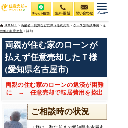
メニュー
ＨＯＭＥ
>
高齢者・病気などに伴う任意売却
>
ケース別相談事例
>
そ
の他の任意売却
> 詳細
両親が住む家のローンが
払えず任意売却したＴ様
(愛知県名古屋市)
両親の住む家のローンの返済が困難
に → 任意売却で転居費用を捻出
ご相談時の状況
Ｔ様は、数年前まで愛知県名古屋市