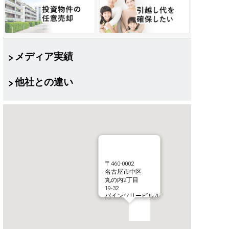
メディア実績
他社との違い
〒460-0002
名古屋市中区
丸の内2丁目
19-32
パインツリービル7F