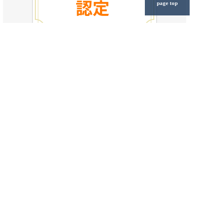
page top
悩まずにまずは、お電話ください。
お電話一本で、住宅ローンの悩みから解放されます。ご相
談者様のプライバシー保護を第一に考え、誠意をもって親
身にお手伝いさせていただきます。
ライフソレイユ株式会社
〒460-0002 名古屋市中区丸の内2丁
目19-32 パインツリービル7F
MAP
0120-928-366
朝7:00～夜20:00年中無休。お気軽にご相談ください。