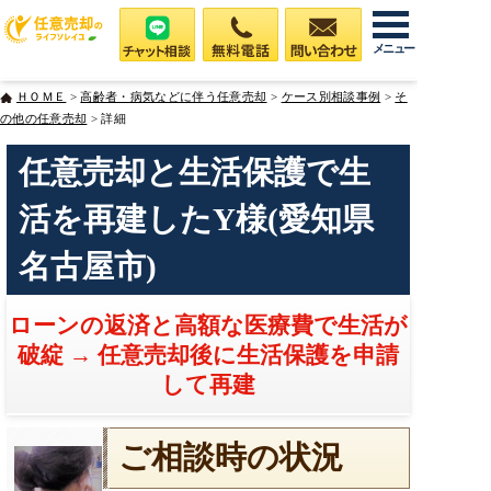
メニュー
ＨＯＭＥ
>
高齢者・病気などに伴う任意売却
>
ケース別相談事例
>
そ
の他の任意売却
> 詳細
任意売却と生活保護で生
活を再建したY様(愛知県
名古屋市)
ローンの返済と高額な医療費で生活が
破綻 → 任意売却後に生活保護を申請
して再建
ご相談時の状況