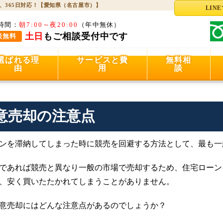
、365日対応！【愛知県（名古屋市）】
LIN
時間：
朝7:00～夜20:00
（年中無休）
土日
もご相談受付中です
談無料
選ばれる理
サービスと費
無料相
由
用
談
意売却の注意点
ンを滞納してしまった時に競売を回避する方法として、最も一
であれば競売と異なり一般の市場で売却するため、住宅ローン
、安く買いたたかれてしまうことがありません。
意売却にはどんな注意点があるのでしょうか？