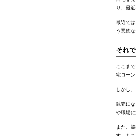
り、最近
最近では
う悪徳な
それで
ここまで
宅ローン
しかし、
競売にな
や職場に
また、競
す。もち