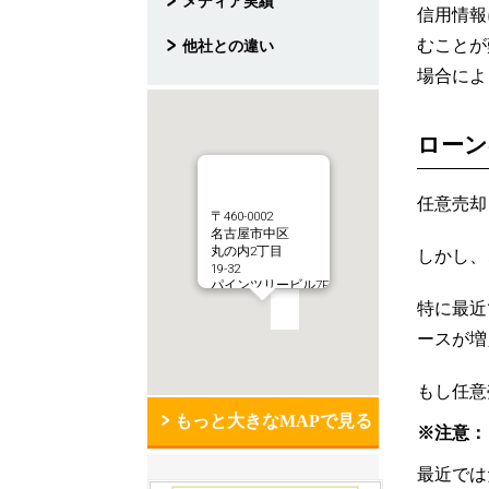
メディア実績
信用情報
むことが
他社との違い
場合によ
ローン
任意売却
〒460-0002
名古屋市中区
丸の内2丁目
しかし、
19-32
パインツリービル7F
特に最近
ースが増
もし任意
もっと大きなMAPで見る
※注意：
最近では