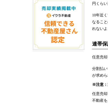
円くらい
10年近
なること
れないよ
連帯保
任意売却
分割払い
が求めら
※注意：
任意売却
不動産を