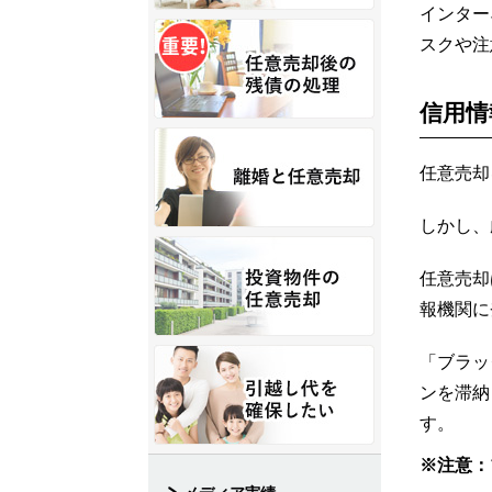
インター
スクや注
信用情
任意売却
しかし、
任意売却
報機関に
「ブラッ
ンを滞納
す。
※注意：