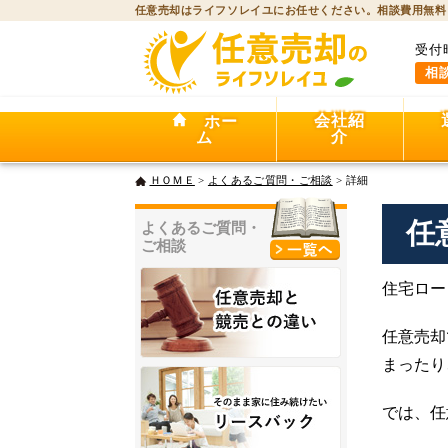
任意売却はライフソレイユにお任せください。相談費用無料
受付
相
会社紹
ホー
介
ム
ＨＯＭＥ
>
よくあるご質問・ご相談
> 詳細
任
よくあるご質問・
ご相談
住宅ロー
任意売却
まったり
では、任