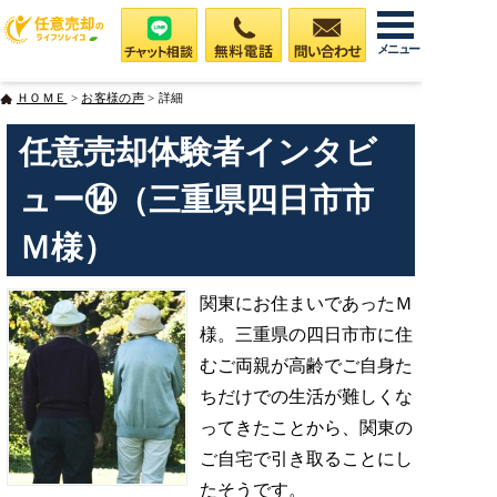
メニュー
ＨＯＭＥ
>
お客様の声
> 詳細
任意売却体験者インタビ
ュー⑭（三重県四日市市
Ｍ様）
関東にお住まいであったＭ
様。三重県の四日市市に住
むご両親が高齢でご自身た
ちだけでの生活が難しくな
ってきたことから、関東の
ご自宅で引き取ることにし
たそうです。