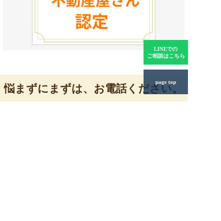
LINEでの
ご相談はこちら
page top
悩まずにまずは、お電話ください。
お電話一本で、住宅ローンの悩みから解放されます。ご相
談者様のプライバシー保護を第一に考え、誠意をもって親
身にお手伝いさせていただきます。
ライフソレイユ株式会社
〒460-0002 名古屋市中区丸の内2丁
目19-32 パインツリービル7F
MAP
0120-928-366
朝7:00～夜20:00年中無休。お気軽にご相談ください。