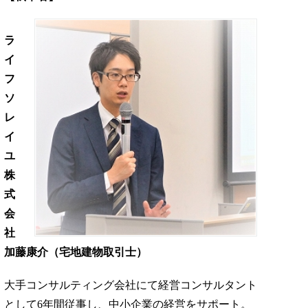
ラ
イ
フ
ソ
レ
イ
ユ
株
式
会
社
加藤康介（宅地建物取引士）
大手コンサルティング会社にて経営コンサルタント
として6年間従事し、中小企業の経営をサポート。