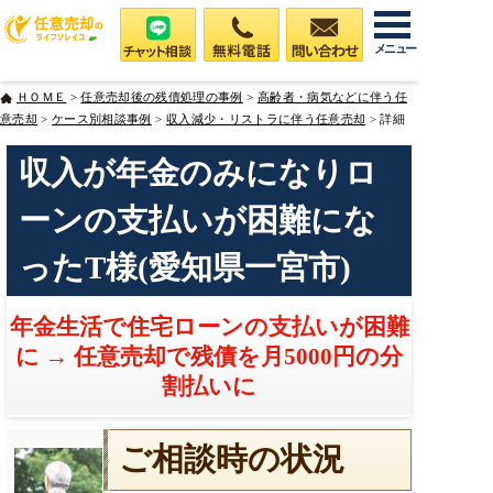
メニュー
ＨＯＭＥ
>
任意売却後の残債処理の事例
>
高齢者・病気などに伴う任
意売却
>
ケース別相談事例
>
収入減少・リストラに伴う任意売却
> 詳細
収入が年金のみになりロ
ーンの支払いが困難にな
ったT様(愛知県一宮市)
年金生活で住宅ローンの支払いが困難
に → 任意売却で残債を月5000円の分
割払いに
ご相談時の状況