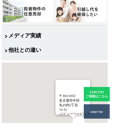
メディア実績
他社との違い
LINEでの
〒460-0002
ご相談はこちら
名古屋市中区
丸の内2丁目
19-32
page top
パインツリービル7F