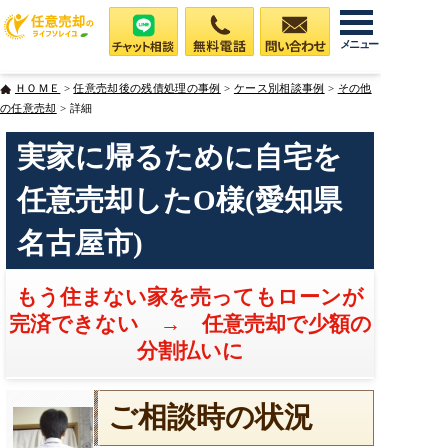
メニュー
ＨＯＭＥ
>
任意売却後の残債処理の事例
>
ケース別相談事例
>
その他
の任意売却
> 詳細
実家に帰るために自宅を
任意売却したO様(愛知県
名古屋市)
もう住まない家を売ってもローンが
完済できない → 任意売却で少額の
分割払いに
ご相談時の状況