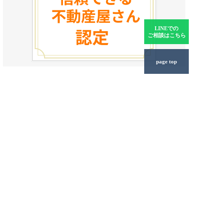
LINEでの
ご相談はこちら
page top
悩まずにまずは、お電話ください。
お電話一本で、住宅ローンの悩みから解放されます。ご相
談者様のプライバシー保護を第一に考え、誠意をもって親
身にお手伝いさせていただきます。
ライフソレイユ株式会社
〒460-0002 名古屋市中区丸の内2丁
目19-32 パインツリービル7F
MAP
0120-928-366