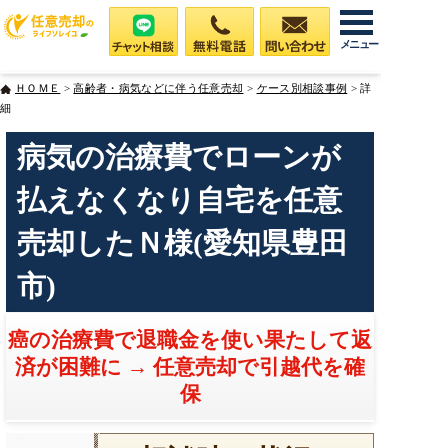
メニュー
ＨＯＭＥ
>
高齢者・病気などに伴う任意売却
>
ケース別相談事例
> 詳
細
病気の治療費でローンが
払えなくなり自宅を任意
売却したＮ様(愛知県豊田
市)
癌の治療費で退職金を使い果たして返
済が困難に → 任意売却で引越代を確
保