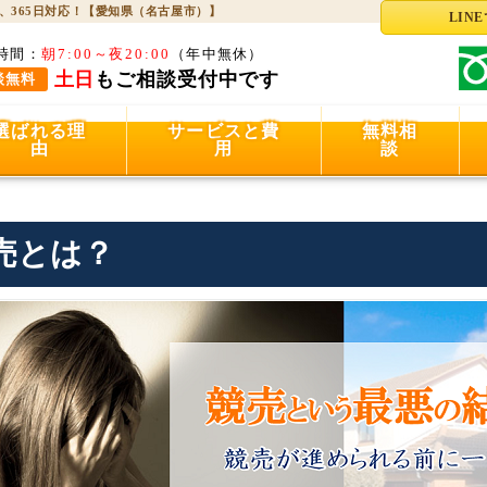
、365日対応！【愛知県（名古屋市）】
LIN
時間：
朝7:00～夜20:00
（年中無休）
土日
もご相談受付中です
談無料
選ばれる理
サービスと費
無料相
由
用
談
売とは？