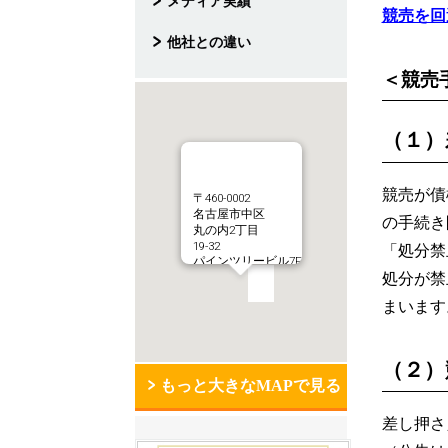
メディア実績
競売を回
他社との違い
＜競売
（１）
競売が債
〒460-0002
名古屋市中区
の手続き
丸の内2丁目
19-32
「処分禁
パインツリービル7F
処分が禁
まいます
（２）
もっと大きなMAPで見る
差し押さ