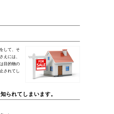
をして、そ
さえには、
は目的物の
止されてし
く知られてしまいます。