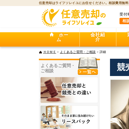
任意売却はライフソレイユにお任せください。相談費用無料
受付
相
会社紹
ホー
介
ム
ＨＯＭＥ
>
よくあるご質問・ご相談
> 詳細
競
よくあるご質問・
ご相談