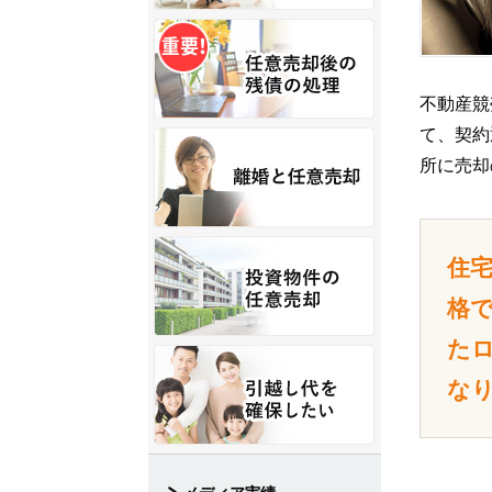
不動産競
て、契約
所に売却
住
格
た
な