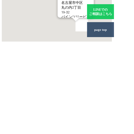
名古屋市中区
丸の内2丁目
LINEでの
19-32
ご相談はこちら
パインツリービル7F
page top
もっと大きなMAPで見る