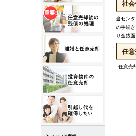
社会
当センタ
の手続き
り金銭面
任意
任意売却