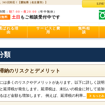
、365日対応！【愛知県（名古屋市）】
LIN
時間：
朝7:00～夜20:00
（年中無休）
土日
もご相談受付中です
談無料
選ばれる理
サービスと費
無料相
由
用
談
分類
滞納のリスクとデメリット
には多くのリスクやデメリットがあります。以下に詳しく説明し
と延滞税が発生します。延滞税は、未払いの税金に対して追加
るほど金額も増加します。 例えば、延滞税の利率...
もっとみ