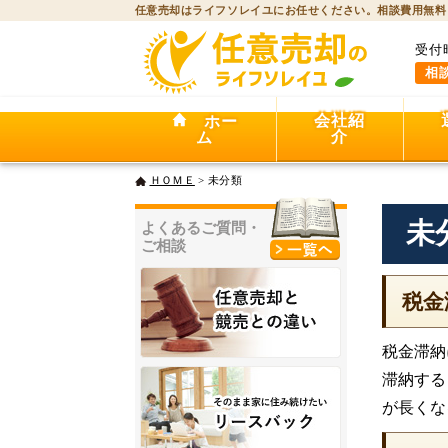
任意売却はライフソレイユにお任せください。相談費用無料
受付
相
会社紹
ホー
介
ム
ＨＯＭＥ
> 未分類
未
よくあるご質問・
ご相談
税金
税金滞納
滞納する
が長くな